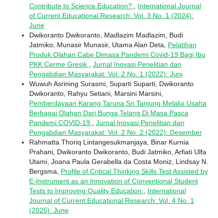
Contribute to Science Education?
,
International Journal
of Current Educational Research: Vol. 3 No. 1 (2024):
June
Dwikoranto Dwikoranto, Madlazim Madlazim, Budi
Jatmiko, Munasir Munasir, Utama Alan Deta,
Pelatihan
Produk Olahan Cabe Dimasa Pandemi Covid-19 Bagi Ibu
PKK Cerme Gresik
,
Jurnal Inovasi Penelitian dan
Pengabdian Masyarakat: Vol. 2 No. 1 (2022): Juni
Wuwuh Asrining Surasmi, Suparti Suparti, Dwikoranto
Dwikoranto, Rahyu Setiani, Marsini Marsini,
Pemberdayaan Karang Taruna Sri Tanjung Melalui Usaha
Berbagai Olahan Dari Bunga Telang Di Masa Pasca
Pandemi COVID-19
,
Jurnal Inovasi Penelitian dan
Pengabdian Masyarakat: Vol. 2 No. 2 (2022): Desember
Rahmatta Thoriq Lintangesukmanjaya, Binar Kurnia
Prahani, Dwikoranto Dwikoranto, Budi Jatmiko, Arfiati Ulfa
Utami, Joana Paula Gerabella da Costa Moniz, Lindsay N.
Bergsma,
Profile of Critical Thinking Skills Test Assisted by
E-Instrument as an Innovation of Conventional Student
Tests to Improving Quality Education
,
International
Journal of Current Educational Research: Vol. 4 No. 1
(2025): June