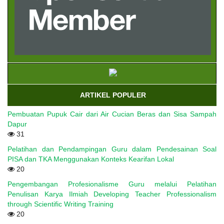
ARTIKEL POPULER
Pembuatan Pupuk Cair dari Air Cucian Beras dan Sisa Sampah
Dapur
31
Pelatihan dan Pendampingan Guru dalam Pendesainan Soal
PISA dan TKA Menggunakan Konteks Kearifan Lokal
20
Pengembangan Profesionalisme Guru melalui Pelatihan
Penulisan Karya Ilmiah Developing Teacher Professionalism
through Scientific Writing Training
20