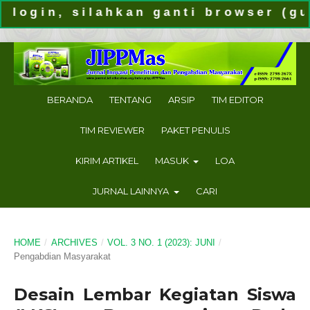
n, silahkan ganti browser (gunakan
BERANDA
TENTANG
ARSIP
TIM EDITOR
TIM REVIEWER
PAKET PENULIS
KIRIM ARTIKEL
MASUK
LOA
JURNAL LAINNYA
CARI
HOME
/
ARCHIVES
/
VOL. 3 NO. 1 (2023): JUNI
/
Pengabdian Masyarakat
Desain Lembar Kegiatan Siswa