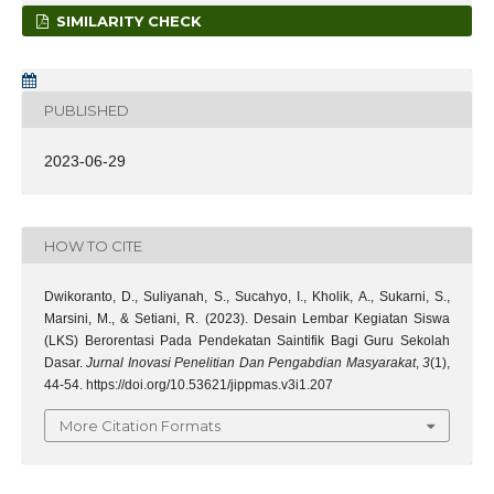
SIMILARITY CHECK
PUBLISHED
2023-06-29
HOW TO CITE
Dwikoranto, D., Suliyanah, S., Sucahyo, I., Kholik, A., Sukarni, S.,
Marsini, M., & Setiani, R. (2023). Desain Lembar Kegiatan Siswa
(LKS) Berorentasi Pada Pendekatan Saintifik Bagi Guru Sekolah
Dasar.
Jurnal Inovasi Penelitian Dan Pengabdian Masyarakat
,
3
(1),
44-54. https://doi.org/10.53621/jippmas.v3i1.207
More Citation Formats