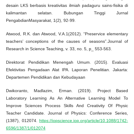
desain LKS berbasis kreativitas ilmiah padaguru sains-fisika di
kalimantan selatan. Bubungan Tinggi Jurnal
PengabdianMasyarakat, 1(2), 92-99.
Atwood, R.K. dan Atwood, V.A.1(2012). “Preservice elementary
teachers’ conceptions of the causes of seasons”.Journal of
Research in Science Teaching, v. 33, no. 5, p_ 553-563.
Direktorat Pendidikan Menengah Umum. (2015). Evaluasi
Efektivitas Pengadaan Alat IPA. Laporan Penelitian. Jakarta:
Departemen Pendidikan dan Kebudayaan
Dwikoranto, Madlazim, Erman. (2019). Project Based
Laboratory Learning As An Alternative Learning Model To
Improve Sciences Process Skills And Creativity Of Physic
Teacher Candidate. Journal of Physics: Conference Series,
(1387), 012074.
https://iopscience.iop.org/article/10.1088/1742-
6596/1387/1/012074