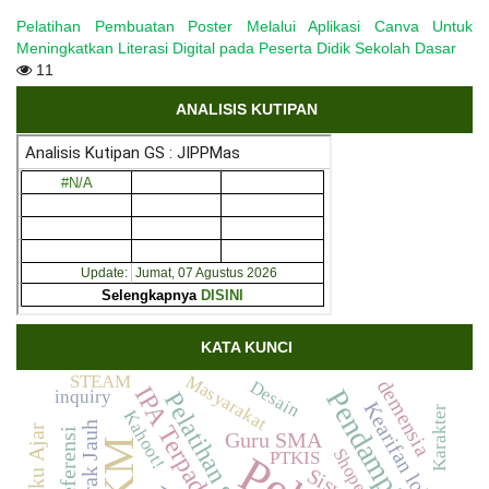
Pelatihan Pembuatan Poster Melalui Aplikasi Canva Untuk
Meningkatkan Literasi Digital pada Peserta Didik Sekolah Dasar
11
ANALISIS KUTIPAN
KATA KUNCI
Masyarakat
STEAM
demensia
Desain
IPA Terpadu
Pendampingan
inquiry
Pelatihan guru
Kearifan lokal
Karakter
Kahoot!
Buku Ajar
Guru SMA
Shopeepay
PTKIS
Siswa