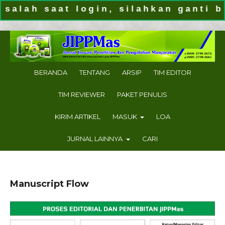
ah saat login, silahkan ganti bro
BERANDA
TENTANG
ARSIP
TIM EDITOR
TIM REVIEWER
PAKET PENULIS
KIRIM ARTIKEL
MASUK
LOA
JURNAL LAINNYA
CARI
Manuscript Flow