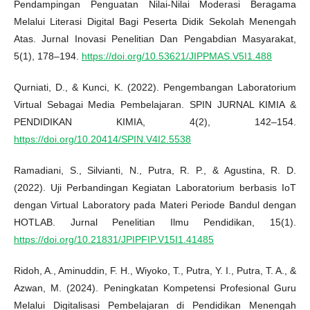
Pendampingan Penguatan Nilai-Nilai Moderasi Beragama
Melalui Literasi Digital Bagi Peserta Didik Sekolah Menengah
Atas. Jurnal Inovasi Penelitian Dan Pengabdian Masyarakat,
5(1), 178–194.
https://doi.org/10.53621/JIPPMAS.V5I1.488
Qurniati, D., & Kunci, K. (2022). Pengembangan Laboratorium
Virtual Sebagai Media Pembelajaran. SPIN JURNAL KIMIA &
PENDIDIKAN KIMIA, 4(2), 142–154.
https://doi.org/10.20414/SPIN.V4I2.5538
Ramadiani, S., Silvianti, N., Putra, R. P., & Agustina, R. D.
(2022). Uji Perbandingan Kegiatan Laboratorium berbasis IoT
dengan Virtual Laboratory pada Materi Periode Bandul dengan
HOTLAB. Jurnal Penelitian Ilmu Pendidikan, 15(1).
https://doi.org/10.21831/JPIPFIP.V15I1.41485
Ridoh, A., Aminuddin, F. H., Wiyoko, T., Putra, Y. I., Putra, T. A., &
Azwan, M. (2024). Peningkatan Kompetensi Profesional Guru
Melalui Digitalisasi Pembelajaran di Pendidikan Menengah