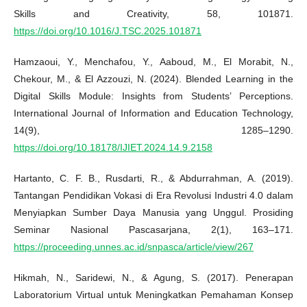
Skills and Creativity, 58, 101871.
https://doi.org/10.1016/J.TSC.2025.101871
Hamzaoui, Y., Menchafou, Y., Aaboud, M., El Morabit, N.,
Chekour, M., & El Azzouzi, N. (2024). Blended Learning in the
Digital Skills Module: Insights from Students’ Perceptions.
International Journal of Information and Education Technology,
14(9), 1285–1290.
https://doi.org/10.18178/IJIET.2024.14.9.2158
Hartanto, C. F. B., Rusdarti, R., & Abdurrahman, A. (2019).
Tantangan Pendidikan Vokasi di Era Revolusi Industri 4.0 dalam
Menyiapkan Sumber Daya Manusia yang Unggul. Prosiding
Seminar Nasional Pascasarjana, 2(1), 163–171.
https://proceeding.unnes.ac.id/snpasca/article/view/267
Hikmah, N., Saridewi, N., & Agung, S. (2017). Penerapan
Laboratorium Virtual untuk Meningkatkan Pemahaman Konsep