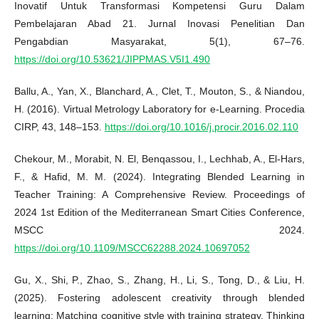
Inovatif Untuk Transformasi Kompetensi Guru Dalam
Pembelajaran Abad 21. Jurnal Inovasi Penelitian Dan
Pengabdian Masyarakat, 5(1), 67–76.
https://doi.org/10.53621/JIPPMAS.V5I1.490
Ballu, A., Yan, X., Blanchard, A., Clet, T., Mouton, S., & Niandou,
H. (2016). Virtual Metrology Laboratory for e-Learning. Procedia
CIRP, 43, 148–153.
https://doi.org/10.1016/j.procir.2016.02.110
Chekour, M., Morabit, N. El, Benqassou, I., Lechhab, A., El-Hars,
F., & Hafid, M. M. (2024). Integrating Blended Learning in
Teacher Training: A Comprehensive Review. Proceedings of
2024 1st Edition of the Mediterranean Smart Cities Conference,
MSCC 2024.
https://doi.org/10.1109/MSCC62288.2024.10697052
Gu, X., Shi, P., Zhao, S., Zhang, H., Li, S., Tong, D., & Liu, H.
(2025). Fostering adolescent creativity through blended
learning: Matching cognitive style with training strategy. Thinking