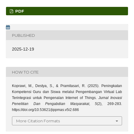
PDF
PUBLISHED
2025-12-19
HOW TO CITE
Koprawi, M., Destya, S., & Pramitasari, R. (2025). Peningkatan
Kompetensi Guru dan Siswa melalui Pengembangan Virtual Lab
Terintegrasi untuk Pengenalan Internet of Things.
Jurnal Inovasi
Penelitian Dan Pengabdian Masyarakat
,
5
(2), 269-283.
https://doi.org/10.53621/jippmas.v5i2.686
More Citation Formats