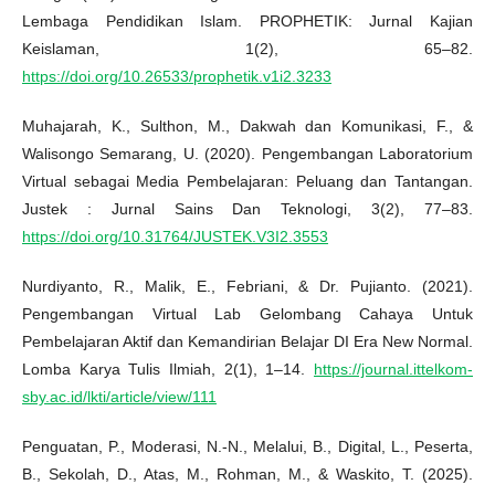
Lembaga Pendidikan Islam. PROPHETIK: Jurnal Kajian
Keislaman, 1(2), 65–82.
https://doi.org/10.26533/prophetik.v1i2.3233
Muhajarah, K., Sulthon, M., Dakwah dan Komunikasi, F., &
Walisongo Semarang, U. (2020). Pengembangan Laboratorium
Virtual sebagai Media Pembelajaran: Peluang dan Tantangan.
Justek : Jurnal Sains Dan Teknologi, 3(2), 77–83.
https://doi.org/10.31764/JUSTEK.V3I2.3553
Nurdiyanto, R., Malik, E., Febriani, & Dr. Pujianto. (2021).
Pengembangan Virtual Lab Gelombang Cahaya Untuk
Pembelajaran Aktif dan Kemandirian Belajar DI Era New Normal.
Lomba Karya Tulis Ilmiah, 2(1), 1–14.
https://journal.ittelkom-
sby.ac.id/lkti/article/view/111
Penguatan, P., Moderasi, N.-N., Melalui, B., Digital, L., Peserta,
B., Sekolah, D., Atas, M., Rohman, M., & Waskito, T. (2025).