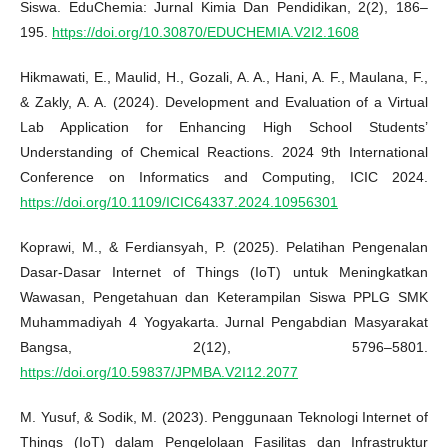
Siswa. EduChemia: Jurnal Kimia Dan Pendidikan, 2(2), 186–
195.
https://doi.org/10.30870/EDUCHEMIA.V2I2.1608
Hikmawati, E., Maulid, H., Gozali, A. A., Hani, A. F., Maulana, F.,
& Zakly, A. A. (2024). Development and Evaluation of a Virtual
Lab Application for Enhancing High School Students’
Understanding of Chemical Reactions. 2024 9th International
Conference on Informatics and Computing, ICIC 2024.
https://doi.org/10.1109/ICIC64337.2024.10956301
Koprawi, M., & Ferdiansyah, P. (2025). Pelatihan Pengenalan
Dasar-Dasar Internet of Things (IoT) untuk Meningkatkan
Wawasan, Pengetahuan dan Keterampilan Siswa PPLG SMK
Muhammadiyah 4 Yogyakarta. Jurnal Pengabdian Masyarakat
Bangsa, 2(12), 5796–5801.
https://doi.org/10.59837/JPMBA.V2I12.2077
M. Yusuf, & Sodik, M. (2023). Penggunaan Teknologi Internet of
Things (IoT) dalam Pengelolaan Fasilitas dan Infrastruktur