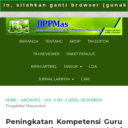
ilahkan ganti browser (gunakan br
BERANDA
TENTANG
ARSIP
TIM EDITOR
TIM REVIEWER
PAKET PENULIS
KIRIM ARTIKEL
MASUK
LOA
JURNAL LAINNYA
CARI
HOME
/
ARCHIVES
/
VOL. 5 NO. 2 (2025): DESEMBER
/
Pengabdian Masyarakat
Peningkatan Kompetensi Guru