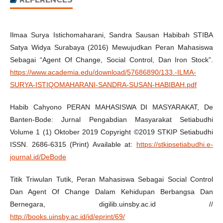
Ilmaa Surya Istichomaharani, Sandra Sausan Habibah STIBA
Satya Widya Surabaya (2016) Mewujudkan Peran Mahasiswa
Sebagai “Agent Of Change, Social Control, Dan Iron Stock”.
https://www.academia.edu/download/57686890/133.-ILMA-
SURYA-ISTIQOMAHARANI-SANDRA-SUSAN-HABIBAH.pdf
Habib Cahyono PERAN MAHASISWA DI MASYARAKAT, De
Banten-Bode: Jurnal Pengabdian Masyarakat Setiabudhi
Volume 1 (1) Oktober 2019 Copyright ©2019 STKIP Setiabudhi
ISSN. 2686-6315 (Print) Available at:
https://stkipsetiabudhi.e-
journal.id/DeBode
Titik Triwulan Tutik, Peran Mahasiswa Sebagai Social Control
Dan Agent Of Change Dalam Kehidupan Berbangsa Dan
Bernegara, digilib.uinsby.ac.id //
http://books.uinsby.ac.id/id/eprint/69/