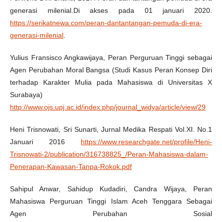
generasi milenial.Di akses pada 01 januari 2020.
https://serikatnewa.com/peran-dantantangan-pemuda-di-era-
generasi-milenial
.
Yulius Fransisco Angkawijaya, Peran Perguruan Tinggi sebagai
Agen Perubahan Moral Bangsa (Studi Kasus Peran Konsep Diri
terhadap Karakter Mulia pada Mahasiswa di Universitas X
Surabaya)
http://www.ojs.upj.ac.id/index.php/journal_widya/article/view/29
Heni Trisnowati, Sri Sunarti, Jurnal Medika Respati Vol.XI. No.1
Januari 2016
https://www.researchgate.net/profile/Heni-
Trisnowati-2/publication/316738825_/Peran-Mahasiswa-dalam-
Penerapan-Kawasan-Tanpa-Rokok.pdf
Sahipul Anwar, Sahidup Kudadiri, Candra Wijaya, Peran
Mahasiswa Perguruan Tinggi Islam Aceh Tenggara Sebagai
Agen Perubahan Sosial