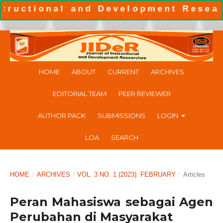
ional and Development Researches
HOME
ABOUT
CURRENT
ARCHIVES
EDITORIAL TEAM
PEER REVIEWER
AUTHOR PACK
SUBMISSIONS
LOGIN
LOA
SEARCH
HOME
/
ARCHIVES
/
VOL. 3 NO. 1 (2023): FEBRUARY
/
Articles
Peran Mahasiswa sebagai Agen
Perubahan di Masyarakat