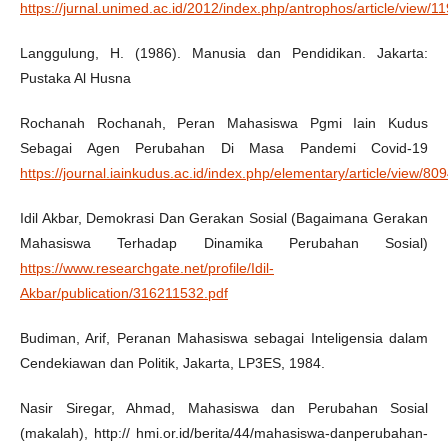
https://jurnal.unimed.ac.id/2012/index.php/antrophos/article/view/1
Langgulung, H. (1986). Manusia dan Pendidikan. Jakarta:
Pustaka Al Husna
Rochanah Rochanah, Peran Mahasiswa Pgmi Iain Kudus
Sebagai Agen Perubahan Di Masa Pandemi Covid-19
https://journal.iainkudus.ac.id/index.php/elementary/article/view/80
Idil Akbar, Demokrasi Dan Gerakan Sosial (Bagaimana Gerakan
Mahasiswa Terhadap Dinamika Perubahan Sosial)
https://www.researchgate.net/profile/Idil-
Akbar/publication/316211532.pdf
Budiman, Arif, Peranan Mahasiswa sebagai Inteligensia dalam
Cendekiawan dan Politik, Jakarta, LP3ES, 1984.
Nasir Siregar, Ahmad, Mahasiswa dan Perubahan Sosial
(makalah), http:// hmi.or.id/berita/44/mahasiswa-danperubahan-