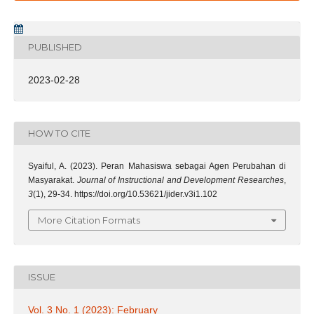
PUBLISHED
2023-02-28
HOW TO CITE
Syaiful, A. (2023). Peran Mahasiswa sebagai Agen Perubahan di
Masyarakat.
Journal of Instructional and Development Researches
,
3
(1), 29-34. https://doi.org/10.53621/jider.v3i1.102
More Citation Formats
ISSUE
Vol. 3 No. 1 (2023): February