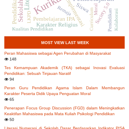
Pendidikan Islam
Sekolah Dasar
Implementasi
Society 5.0
Siswa
Moral
Remaja
Curriculum
Pendidikan
Kolaborasi
LKPD
Pembelajaran IPA
Karakter Religius
Kualitas Pendidikan
MOST VIEW LAST WEEK
Peran Mahasiswa sebagai Agen Perubahan di Masyarakat
148
Tes Kemampuan Akademik (TKA) sebagai Inovasi Evaluasi
Pendidikan: Sebuah Tinjauan Naratif
94
Peran Guru Pendidikan Agama Islam Dalam Membangun
Karakter Peserta Didik Upaya Penguatan Moral
65
Penerapan Focus Group Discussion (FGD) dalam Meningkatkan
Keaktifan Mahasiswa pada Mata Kuliah Psikologi Pendidikan
50
Literasi Numerasi di Sekolah Dasar Berdasarkan Indikator PISA