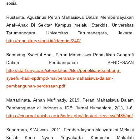
sosial
Rustanta, Agustinus Peran Mahasiswa Dalam Memberdayakan
Anak-Anak Di Sekitar Kampus melalui Starkids. Universitas
Tarumanegara, Universitas Tarumanegara, Jakarta.
http://repository.starki.id/id/eprint/240/
Bambang Syaeful Hadi, Peran Mahasiswa Pendidikan Geografi
Dalam Pembangunan PERDESAAN
http://staff.uny.ac.id/sites/default/files/penelitian/bambang-
syaeful-hadi-spdmpd-msi/peranan-mahasiswa-dalam-
pembangunan-perdesaan.pdf
Martadinata, Arnan Muflihady. 2019. Peran Mahasiswa Dalam
Pembangunan di Indonesia. IDE: Jurnal Humaniora, 2(1), 1-6.
https://ejournal.unisba.ac.id/index.php/idea/article/view/2435/pdf
Suherman, S.Wawan . 2011. Pemberdayaan Masyarakat Melalui
Kuliah Kerja Nyata. Yogyakarta: Kumpulan Makalah