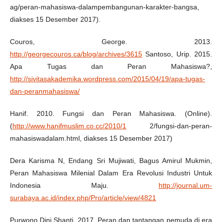
ag/peran-mahasiswa-dalampembangunan-karakter-bangsa,
diakses 15 Desember 2017).
Couros, George. 2013.
http://georgecouros.ca/blog/archives/3615
Santoso, Urip. 2015.
Apa Tugas dan Peran Mahasiswa?,
http://sivitasakademika.wordpress.com/2015/04/19/apa-tugas-
dan-peranmahasiswa/
Hanif. 2010. Fungsi dan Peran Mahasiswa. (Online).
(
http://www.hanifmuslim.co.cc/2010/1
2/fungsi-dan-peran-
mahasiswadalam.html, diakses 15 Desember 2017)
Dera Karisma N, Endang Sri Mujiwati, Bagus Amirul Mukmin,
Peran Mahasiswa Milenial Dalam Era Revolusi Industri Untuk
Indonesia Maju.
http://journal.um-
surabaya.ac.id/index.php/Pro/article/view/4821
Purwono Dini Shanti, 2017. Peran dan tantangan pemuda di era