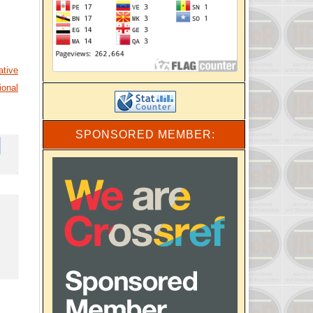
ative
ional
SPONSORED MEMBER: