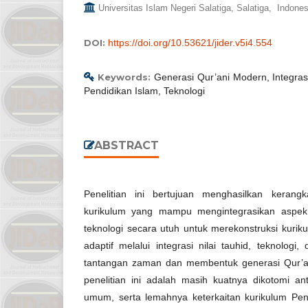
Universitas Islam Negeri Salatiga, Salatiga, Indones
DOI:
https://doi.org/10.53621/jider.v5i4.554
Keywords:
Generasi Qur’ani Modern, Integrasi
Pendidikan Islam, Teknologi
ABSTRACT
Penelitian ini bertujuan menghasilkan keran
kurikulum yang mampu mengintegrasikan aspek spi
teknologi secara utuh untuk merekonstruksi kurik
adaptif melalui integrasi nilai tauhid, teknolog
tantangan zaman dan membentuk generasi Qur’a
penelitian ini adalah masih kuatnya dikotomi a
umum, serta lemahnya keterkaitan kurikulum Pen