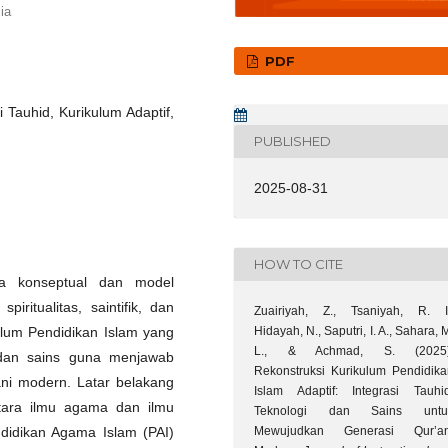
ia
PDF
 Tauhid, Kurikulum Adaptif,
PUBLISHED
2025-08-31
HOW TO CITE
gka konseptual dan model
ritualitas, saintifik, dan
Zuairiyah, Z., Tsaniyah, R. I.
Hidayah, N., Saputri, I. A., Sahara, 
ulum Pendidikan Islam yang
L., & Achmad, S. (2025)
i, dan sains guna menjawab
Rekonstruksi Kurikulum Pendidika
ni modern. Latar belakang
Islam Adaptif: Integrasi Tauhid
ntara ilmu agama dan ilmu
Teknologi dan Sains untu
Mewujudkan Generasi Qur’an
didikan Agama Islam (PAI)