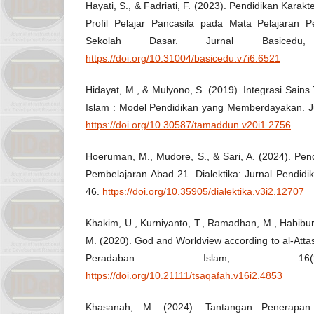
Hayati, S., & Fadriati, F. (2023). Pendidikan Karak
Profil Pelajar Pancasila pada Mata Pelajaran 
Sekolah Dasar. Jurnal Basicedu,
https://doi.org/10.31004/basicedu.v7i6.6521
Hidayat, M., & Mulyono, S. (2019). Integrasi Sains 
Islam : Model Pendidikan yang Memberdayakan. J
https://doi.org/10.30587/tamaddun.v20i1.2756
Hoeruman, M., Mudore, S., & Sari, A. (2024). Pen
Pembelajaran Abad 21. Dialektika: Jurnal Pendidi
46.
https://doi.org/10.35905/dialektika.v3i2.12707
Khakim, U., Kurniyanto, T., Ramadhan, M., Habib
M. (2020). God and Worldview according to al-Attas
Peradaban Islam, 16(
https://doi.org/10.21111/tsaqafah.v16i2.4853
Khasanah, M. (2024). Tantangan Penerapan 