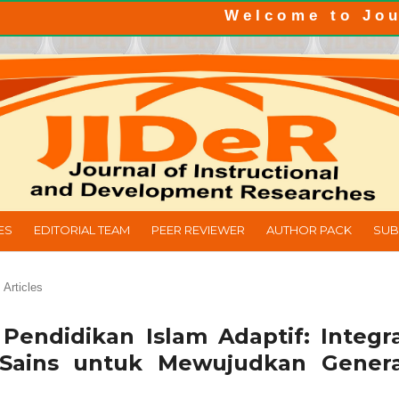
Welcome to Journal o
ES
EDITORIAL TEAM
PEER REVIEWER
AUTHOR PACK
SUB
Articles
Pendidikan Islam Adaptif: Integra
 Sains untuk Mewujudkan Genera