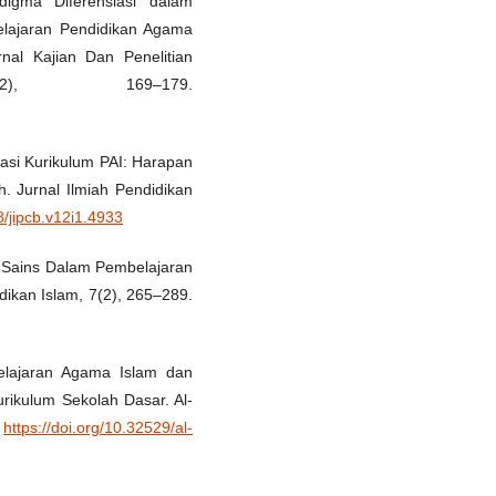
digma Diferensiasi dalam
elajaran Pendidikan Agama
nal Kajian Dan Penelitian
2), 169–179.
vasi Kurikulum PAI: Harapan
. Jurnal Ilmiah Pendidikan
8/jipcb.v12i1.4933
n Sains Dalam Pembelajaran
dikan Islam, 7(2), 265–289.
belajaran Agama Islam dan
urikulum Sekolah Dasar. Al-
.
https://doi.org/10.32529/al-