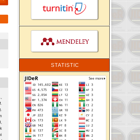
STATISTIC
,
M.
.
n
,
k
i