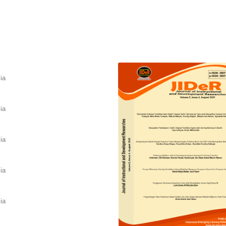
ia
ia
ia
ia
ia