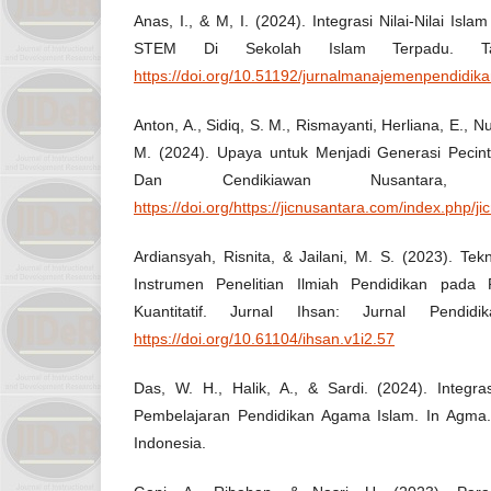
Anas, I., & M, I. (2024). Integrasi Nilai-Nilai Is
STEM Di Sekolah Islam Terpadu. Tad
https://doi.org/10.51192/jurnalmanajemenpendidika
Anton, A., Sidiq, S. M., Rismayanti, Herliana, E., N
M. (2024). Upaya untuk Menjadi Generasi Pecinta
Dan Cendikiawan Nusantara, 1
https://doi.org/https://jicnusantara.com/index.php/ji
Ardiansyah, Risnita, & Jailani, M. S. (2023). T
Instrumen Penelitian Ilmiah Pendidikan pada 
Kuantitatif. Jurnal Ihsan: Jurnal Pendid
https://doi.org/10.61104/ihsan.v1i2.57
Das, W. H., Halik, A., & Sardi. (2024). Integr
Pembelajaran Pendidikan Agama Islam. In Agma
Indonesia.