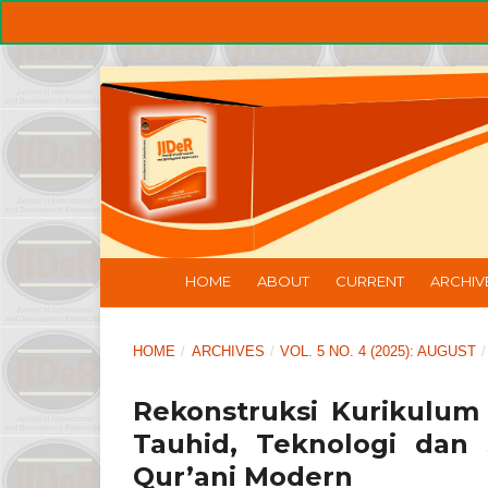
HOME
ABOUT
CURRENT
ARCHIV
HOME
/
ARCHIVES
/
VOL. 5 NO. 4 (2025): AUGUST
/
Rekonstruksi Kurikulum 
Tauhid, Teknologi dan
Qur’ani Modern