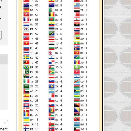
nd
),
5
l of
ment