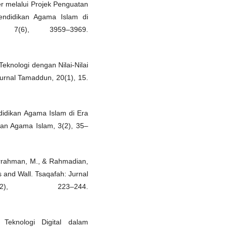
ter melalui Projek Penguatan
Pendidikan Agama Islam di
 7(6), 3959–3969.
Teknologi dengan Nilai-Nilai
urnal Tamaddun, 20(1), 15.
didikan Agama Islam di Era
kan Agama Islam, 3(2), 35–
urrahman, M., & Rahmadian,
 and Wall. Tsaqafah: Jurnal
2), 223–244.
Teknologi Digital dalam