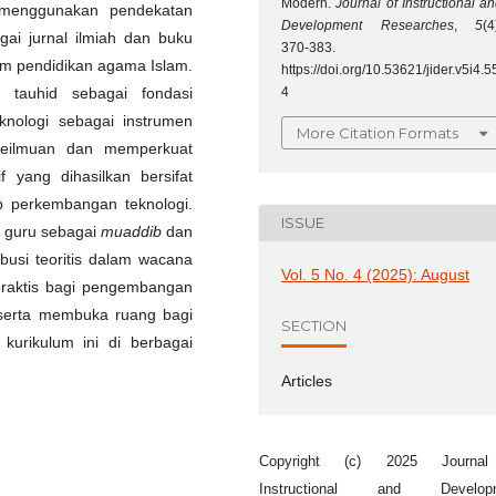
Modern.
Journal of Instructional a
 menggunakan pendekatan
Development Researches
,
5
(4
agai jurnal ilmiah dan buku
370-383.
lum pendidikan agama Islam.
https://doi.org/10.53621/jider.v5i4.5
4
i tauhid sebagai fondasi
eknologi sebagai instrumen
More Citation Formats
keilmuan dan memperkuat
if yang dihasilkan bersifat
dap perkembangan teknologi.
ISSUE
n guru sebagai
muaddib
dan
busi teoritis dalam wacana
Vol. 5 No. 4 (2025): August
praktis bagi pengembangan
f, serta membuka ruang bagi
SECTION
 kurikulum ini di berbagai
Articles
Copyright (c) 2025 Journa
Instructional and Develop