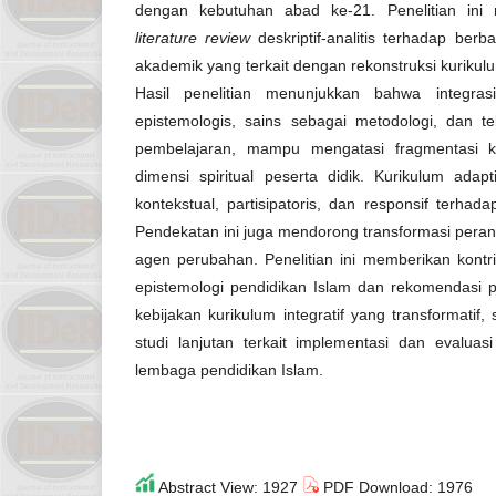
dengan kebutuhan abad ke-21. Penelitian ini
literature review
deskriptif-analitis terhadap berb
akademik yang terkait dengan rekonstruksi kuriku
Hasil penelitian menunjukkan bahwa integras
epistemologis, sains sebagai metodologi, dan t
pembelajaran, mampu mengatasi fragmentasi 
dimensi spiritual peserta didik. Kurikulum adapt
kontekstual, partisipatoris, dan responsif terha
Pendekatan ini juga mendorong transformasi pera
agen perubahan. Penelitian ini memberikan kontri
epistemologi pendidikan Islam dan rekomendasi 
kebijakan kurikulum integratif yang transformati
studi lanjutan terkait implementasi dan evaluasi
lembaga pendidikan Islam.
Abstract View: 1927
PDF Download: 1976