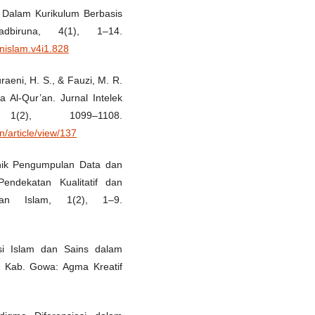
lam Dalam Kurikulum Berbasis
biruna, 4(1), 1–14.
nislam.v4i1.828
uraeni, H. S., & Fauzi, M. R.
 Al-Qur’an. Jurnal Intelek
(2), 1099–1108.
cn/article/view/137
eknik Pengumpulan Data dan
Pendekatan Kualitatif dan
ikan Islam, 1(2), 1–9.
asi Islam dan Sains dalam
. Kab. Gowa: Agma Kreatif