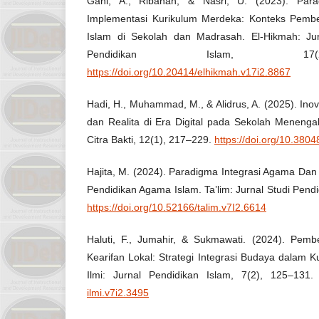
Gani, A., Ribahan, & Nasri, U. (2023). Para
Implementasi Kurikulum Merdeka: Konteks Pemb
Islam di Sekolah dan Madrasah. El-Hikmah: Jur
Pendidikan Islam, 17(
https://doi.org/10.20414/elhikmah.v17i2.8867
Hadi, H., Muhammad, M., & Alidrus, A. (2025). Ino
dan Realita di Era Digital pada Sekolah Menengah
Citra Bakti, 12(1), 217–229.
https://doi.org/10.3804
Hajita, M. (2024). Paradigma Integrasi Agama Da
Pendidikan Agama Islam. Ta’lim: Jurnal Studi Pendi
https://doi.org/10.52166/talim.v7I2.6614
Haluti, F., Jumahir, & Sukmawati. (2024). Pem
Kearifan Lokal: Strategi Integrasi Budaya dalam K
Ilmi: Jurnal Pendidikan Islam, 7(2), 125–131
ilmi.v7i2.3495