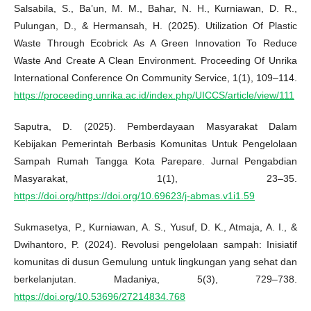
Salsabila, S., Ba’un, M. M., Bahar, N. H., Kurniawan, D. R.,
Pulungan, D., & Hermansah, H. (2025). Utilization Of Plastic
Waste Through Ecobrick As A Green Innovation To Reduce
Waste And Create A Clean Environment. Proceeding Of Unrika
International Conference On Community Service, 1(1), 109–114.
https://proceeding.unrika.ac.id/index.php/UICCS/article/view/111
Saputra, D. (2025). Pemberdayaan Masyarakat Dalam
Kebijakan Pemerintah Berbasis Komunitas Untuk Pengelolaan
Sampah Rumah Tangga Kota Parepare. Jurnal Pengabdian
Masyarakat, 1(1), 23–35.
https://doi.org/https://doi.org/10.69623/j-abmas.v1i1.59
Sukmasetya, P., Kurniawan, A. S., Yusuf, D. K., Atmaja, A. I., &
Dwihantoro, P. (2024). Revolusi pengelolaan sampah: Inisiatif
komunitas di dusun Gemulung untuk lingkungan yang sehat dan
berkelanjutan. Madaniya, 5(3), 729–738.
https://doi.org/10.53696/27214834.768