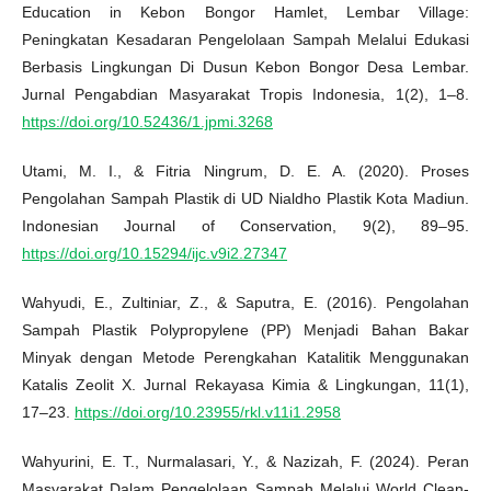
Education in Kebon Bongor Hamlet, Lembar Village:
Peningkatan Kesadaran Pengelolaan Sampah Melalui Edukasi
Berbasis Lingkungan Di Dusun Kebon Bongor Desa Lembar.
Jurnal Pengabdian Masyarakat Tropis Indonesia, 1(2), 1–8.
https://doi.org/10.52436/1.jpmi.3268
Utami, M. I., & Fitria Ningrum, D. E. A. (2020). Proses
Pengolahan Sampah Plastik di UD Nialdho Plastik Kota Madiun.
Indonesian Journal of Conservation, 9(2), 89–95.
https://doi.org/10.15294/ijc.v9i2.27347
Wahyudi, E., Zultiniar, Z., & Saputra, E. (2016). Pengolahan
Sampah Plastik Polypropylene (PP) Menjadi Bahan Bakar
Minyak dengan Metode Perengkahan Katalitik Menggunakan
Katalis Zeolit X. Jurnal Rekayasa Kimia & Lingkungan, 11(1),
17–23.
https://doi.org/10.23955/rkl.v11i1.2958
Wahyurini, E. T., Nurmalasari, Y., & Nazizah, F. (2024). Peran
Masyarakat Dalam Pengelolaan Sampah Melalui World Clean-