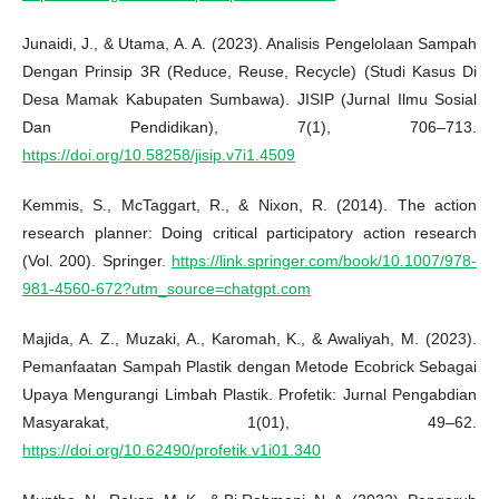
Junaidi, J., & Utama, A. A. (2023). Analisis Pengelolaan Sampah
Dengan Prinsip 3R (Reduce, Reuse, Recycle) (Studi Kasus Di
Desa Mamak Kabupaten Sumbawa). JISIP (Jurnal Ilmu Sosial
Dan Pendidikan), 7(1), 706–713.
https://doi.org/10.58258/jisip.v7i1.4509
Kemmis, S., McTaggart, R., & Nixon, R. (2014). The action
research planner: Doing critical participatory action research
(Vol. 200). Springer.
https://link.springer.com/book/10.1007/978-
981-4560-672?utm_source=chatgpt.com
Majida, A. Z., Muzaki, A., Karomah, K., & Awaliyah, M. (2023).
Pemanfaatan Sampah Plastik dengan Metode Ecobrick Sebagai
Upaya Mengurangi Limbah Plastik. Profetik: Jurnal Pengabdian
Masyarakat, 1(01), 49–62.
https://doi.org/10.62490/profetik.v1i01.340