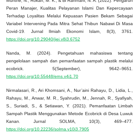
Munthe, N., Rokan, M. K., & Bi Rahmani, N. A. (2022). Pengaruh
Peran Manajer, Kualitas Pelayanan Islami Dan Kepercayaan
Terhadap Loyalitas Melalui Kepuasan Pasien Bekam Sebagai
Variabel Intervening Pada Mitra Sehat Thibun Nabawi Di Masa
Covid-19. Jurnal Ilmiah Ekonomi Islam, 8(3), 3761.
https://doi.org/10.29040/jiei.v8i3.6752
Nanda, M. (2024). Pengetahuan mahasiswa tentang
pengelolaan sampah dan pemanfaatan sampah plastik melalui
ecobrick. 5(September), 9642–9651.
https://doi.org/10.55448/ems.v4i1.70
Nirmalasari, R., Ari Khomsani, A., Nur’aini Rahayu, D., Lidia, L.,
Rahayu, M., Anwar, M. R., Syahrudin, M., Jennah, R., Syafiyah,
S., Suriadi, S., & Setiawan, Y. (2021). Pemanfaatan Limbah
Sampah Plastik Menggunakan Metode Ecobrick di Desa Luwuk
Kanan. Jurnal SOLMA, 10(3), 469–477.
https://doi.org/10.22236/solma.v10i3.7905