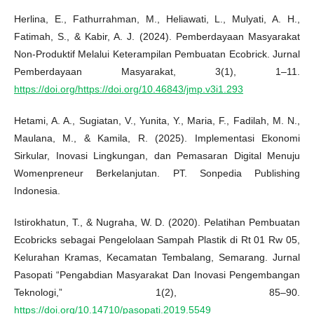
Herlina, E., Fathurrahman, M., Heliawati, L., Mulyati, A. H.,
Fatimah, S., & Kabir, A. J. (2024). Pemberdayaan Masyarakat
Non-Produktif Melalui Keterampilan Pembuatan Ecobrick. Jurnal
Pemberdayaan Masyarakat, 3(1), 1–11.
https://doi.org/https://doi.org/10.46843/jmp.v3i1.293
Hetami, A. A., Sugiatan, V., Yunita, Y., Maria, F., Fadilah, M. N.,
Maulana, M., & Kamila, R. (2025). Implementasi Ekonomi
Sirkular, Inovasi Lingkungan, dan Pemasaran Digital Menuju
Womenpreneur Berkelanjutan. PT. Sonpedia Publishing
Indonesia.
Istirokhatun, T., & Nugraha, W. D. (2020). Pelatihan Pembuatan
Ecobricks sebagai Pengelolaan Sampah Plastik di Rt 01 Rw 05,
Kelurahan Kramas, Kecamatan Tembalang, Semarang. Jurnal
Pasopati “Pengabdian Masyarakat Dan Inovasi Pengembangan
Teknologi,” 1(2), 85–90.
https://doi.org/10.14710/pasopati.2019.5549