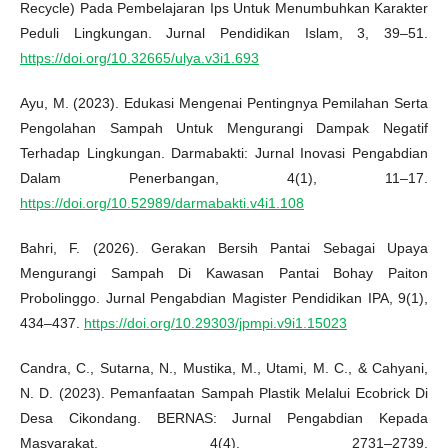
Recycle) Pada Pembelajaran Ips Untuk Menumbuhkan Karakter
Peduli Lingkungan. Jurnal Pendidikan Islam, 3, 39–51.
https://doi.org/10.32665/ulya.v3i1.693
Ayu, M. (2023). Edukasi Mengenai Pentingnya Pemilahan Serta
Pengolahan Sampah Untuk Mengurangi Dampak Negatif
Terhadap Lingkungan. Darmabakti: Jurnal Inovasi Pengabdian
Dalam Penerbangan, 4(1), 11–17.
https://doi.org/10.52989/darmabakti.v4i1.108
Bahri, F. (2026). Gerakan Bersih Pantai Sebagai Upaya
Mengurangi Sampah Di Kawasan Pantai Bohay Paiton
Probolinggo. Jurnal Pengabdian Magister Pendidikan IPA, 9(1),
434–437.
https://doi.org/10.29303/jpmpi.v9i1.15023
Candra, C., Sutarna, N., Mustika, M., Utami, M. C., & Cahyani,
N. D. (2023). Pemanfaatan Sampah Plastik Melalui Ecobrick Di
Desa Cikondang. BERNAS: Jurnal Pengabdian Kepada
Masyarakat, 4(4), 2731–2739.