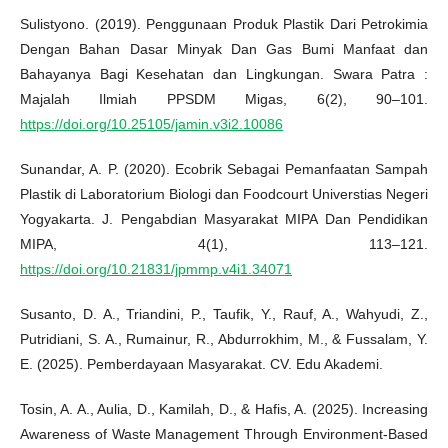
Sulistyono. (2019). Penggunaan Produk Plastik Dari Petrokimia
Dengan Bahan Dasar Minyak Dan Gas Bumi Manfaat dan
Bahayanya Bagi Kesehatan dan Lingkungan. Swara Patra :
Majalah Ilmiah PPSDM Migas, 6(2), 90–101.
https://doi.org/10.25105/jamin.v3i2.10086
Sunandar, A. P. (2020). Ecobrik Sebagai Pemanfaatan Sampah
Plastik di Laboratorium Biologi dan Foodcourt Universtias Negeri
Yogyakarta. J. Pengabdian Masyarakat MIPA Dan Pendidikan
MIPA, 4(1), 113–121.
https://doi.org/10.21831/jpmmp.v4i1.34071
Susanto, D. A., Triandini, P., Taufik, Y., Rauf, A., Wahyudi, Z.,
Putridiani, S. A., Rumainur, R., Abdurrokhim, M., & Fussalam, Y.
E. (2025). Pemberdayaan Masyarakat. CV. Edu Akademi.
Tosin, A. A., Aulia, D., Kamilah, D., & Hafis, A. (2025). Increasing
Awareness of Waste Management Through Environment-Based