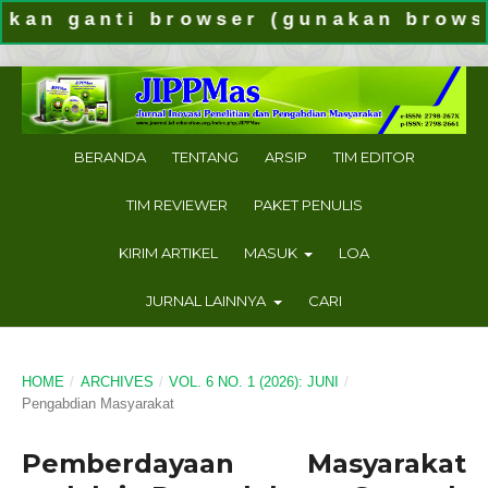
ganti browser (gunakan browser lai
BERANDA
TENTANG
ARSIP
TIM EDITOR
TIM REVIEWER
PAKET PENULIS
KIRIM ARTIKEL
MASUK
LOA
JURNAL LAINNYA
CARI
HOME
/
ARCHIVES
/
VOL. 6 NO. 1 (2026): JUNI
/
Pengabdian Masyarakat
Pemberdayaan Masyarakat