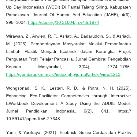
Up Day Indonesian (WCDI) Di Pantai Talang Siring, Kabupaten
Pamekasan. Journal Of Human And Education (JAHE), 4(6),
995–1004.
https://doi.org/10.31004/jh.v4i6.1974
Wirawan, Z., Arwien, R. T., Asriati, A., Badaruddin, S., & Asriadi,
M. (2025). Pemberdayaan Masyarakat Melalui Pemanfaatan
Limbah Plastik Menjadi Ecobrick dalam Kerangka Projek
Penguatan Profil Pelajar Pancasila. Jurnal Gembira: Pengabdian
Kepada Masyarakat, 3(04), 1774–1786.
https://gembirapkm.my.id/index.php/jurnal/article/view/1213
Wongsonadi, S. K., Lestari, R. D., & Putra, N. H. (2025).
Enhancing Eco-Facilitator Competencies through Interactive
EWorkbook Development: A Study Using the ADDIE Model.
Jurnal Pendidikan Indonesia, 6(2), 641. https://
10.59141/japendi.v6i2.7348
Yanti, & Yusikaya. (2021). Ecobrick: Solusi Cerdas dan Praktis