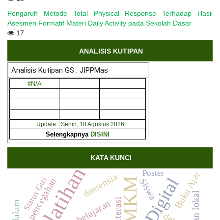
Pengaruh Metode Total Physical Response Terhadap Hasil
Asesmen Formatif Materi Daily Activity pada Sekolah Dasar
17
ANALISIS KUTIPAN
KATA KUNCI
Pelatihan
Poster
Buku Ajar
demensia
Status Gizi
UMKM
pencegahan
Siswa
Kearifan lokal
Literasi
Pembelajaran