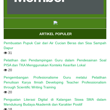
ARTIKEL POPULER
Pembuatan Pupuk Cair dari Air Cucian Beras dan Sisa Sampah
Dapur
31
Pelatihan dan Pendampingan Guru dalam Pendesainan Soal
PISA dan TKA Menggunakan Konteks Kearifan Lokal
20
Pengembangan Profesionalisme Guru melalui Pelatihan
Penulisan Karya Ilmiah Developing Teacher Professionalism
through Scientific Writing Training
20
Penguatan Literasi Digital di Kalangan Siswa SMA dalam
Mendukung Budaya Akademik dan Karakter Positif
18