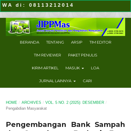
: 08113212014
BERANDA
TENTANG
ARSIP
TIM EDITOR
TIM REVIEWER
PAKET PENULIS
KIRIM ARTIKEL
MASUK
LOA
JURNAL LAINNYA
CARI
HOME
/
ARCHIVES
/
VOL. 5 NO. 2 (2025): DESEMBER
/
Pengabdian Masyarakat
Pengembangan Bank Sampah