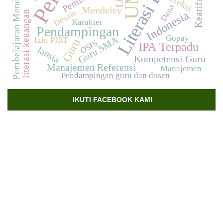
Literasi Digital
Pembelajaran Mendalam
deteksi
Dana
Mendeley
Desain
Indonesia
literasi keuangan
Karakter
Pendampingan
Gopay
Guru SMA
Izin PIRT
Guru
OSIS
IPA Terpadu
lansia
Kompetensi Guru
Manajemen Referensi
Manajemen
Pendampingan guru dan dosen
IKUTI FACEBOOK KAMI