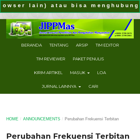
wser lain) atau bisa menghubungi k
BERANDA
TENTANG
ARSIP
TIM EDITOR
TIM REVIEWER
PAKET PENULIS
KIRIM ARTIKEL
MASUK
LOA
JURNAL LAINNYA
CARI
HOME
/
ANNOUNCEMENTS
/
Perubahan Frekuensi Terbitan
Perubahan Frekuensi Terbitan