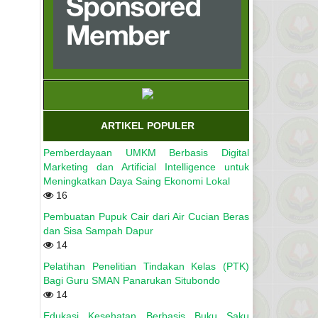
ARTIKEL POPULER
Pemberdayaan UMKM Berbasis Digital
Marketing dan Artificial Intelligence untuk
Meningkatkan Daya Saing Ekonomi Lokal
16
Pembuatan Pupuk Cair dari Air Cucian Beras
dan Sisa Sampah Dapur
14
Pelatihan Penelitian Tindakan Kelas (PTK)
Bagi Guru SMAN Panarukan Situbondo
14
Edukasi Kesehatan Berbasis Buku Saku