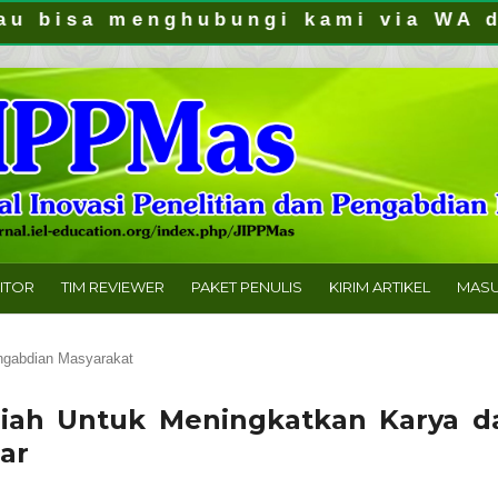
sa menghubungi kami via WA di: 081
DITOR
TIM REVIEWER
PAKET PENULIS
KIRIM ARTIKEL
MAS
gabdian Masyarakat
lmiah Untuk Meningkatkan Karya d
ar