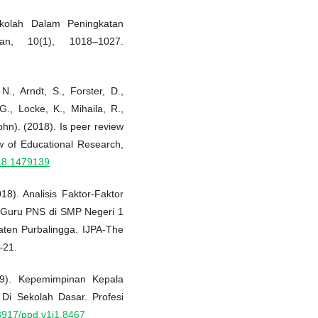
kolah Dalam Peningkatan
an, 10(1), 1018–1027.
N., Arndt, S., Forster, D.,
G., Locke, K., Mihaila, R.,
John). (2018). Is peer review
w of Educational Research,
018.1479139
18). Analisis Faktor-Faktor
h Guru PNS di SMP Negeri 1
en Purbalingga. IJPA-The
–21.
019). Kepemimpinan Kepala
Di Sekolah Dasar. Profesi
23917/ppd.v1i1.8467