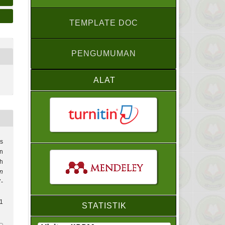
TEMPLATE DOC
PENGUMUMAN
ALAT
is
n
h
an
7-
i1
STATISTIK