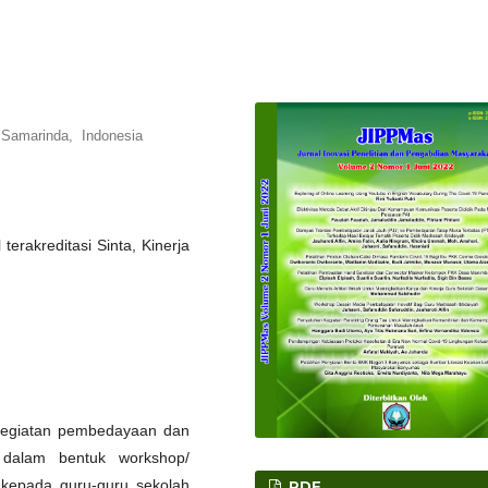
s Samarinda, Indonesia
 terakreditasi Sinta, Kinerja
kegiatan pembedayaan dan
dalam bentuk workshop/
 kepada guru-guru sekolah
PDF