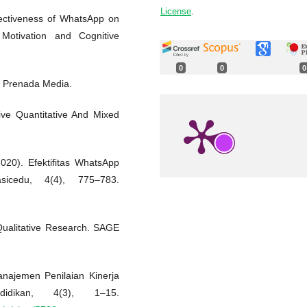
License
.
fectiveness of WhatsApp on
Motivation and Cognitive
0
0
0
f. Prenada Media.
ive Quantitative And Mixed
020). Efektifitas WhatsApp
sicedu, 4(4), 775–783.
 Qualitative Research. SAGE
anajemen Penilaian Kinerja
dikan, 4(3), 1–15.