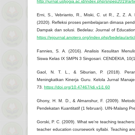
http://jurnal.ustjogja.ac.id/index.php/snpep2019/art
Erni, S., Vebrianto, R., Miski, C. ut R., Z, Z. A.
(2020). Refleksi proses pembelajaran dimasa pend
Dampak dan solusi. Bedelau: Journal of Education
https://ejournal.anotero.org/index.php/bedelau/artic
Fannies, S. A. (2016). Analisis Kesulitan Menu
Siswa Kelas IX SMPN 3 Singosari. CENDEKIA, 10(1
Gaol, N. T. L., & Siburian, P. (2018). Per
Meningkatkan Kinerja Guru. Kelola Jurnal Manaj
73.
https://doi.org/10.47467/jdi.v1i1.60
Ghony, H. M. D., & Almanshur, F. (2009). Metodol
Pendekatan Kuantitatif (1 februari). UIN-Malang Pr
Gorski, P. C. (2009). What we’re teaching teachers: 
teacher education coursework syllabi. Teaching an