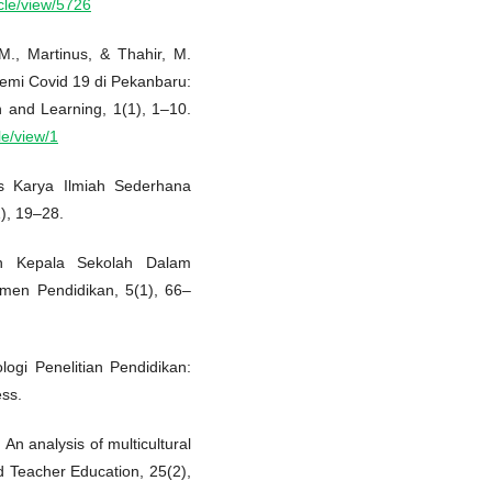
icle/view/5726
 M., Martinus, & Thahir, M.
emi Covid 19 di Pekanbaru:
 and Learning, 1(1), 1–10.
le/view/1
lis Karya Ilmiah Sederhana
), 19–28.
an Kepala Sekolah Dalam
emen Pendidikan, 5(1), 66–
ogi Penelitian Pendidikan:
ess.
An analysis of multicultural
d Teacher Education, 25(2),