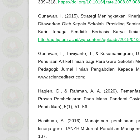
309–318.
https://doi.org/10.1016/j.tate.2008.07.008
Gunawan, I. (2015). Strategi Meningkatkan Kine
Ditawarkan Oleh Kepala Sekolah. Prosiding Semi
Karir Tenaga Pendidik Berbasis Karya Ilmia
http://ap.fip.um.ac.id/wp-content/uploads/2015/0
Gunawan, I., Triwiyanto, T., & Kusumaningrum, 
Penulisan Artikel Ilmiah bagi Para Guru Sekolah
Pedagogi: Jurnal Ilmiah Pengabdian Kepada Ma
www.sciencedirect.com;
Haqien, D., & Rahman, A. A. (2020). Pemanfa
Proses Pembelajaran Pada Masa Pandemi Covid-
Pendidikan), 5(1), 51–56.
Hasibuan, A. (2016). Manajemen pembinaan pr
kinerja guru. TANZHIM Jurnal Penelitian Manajem
137.