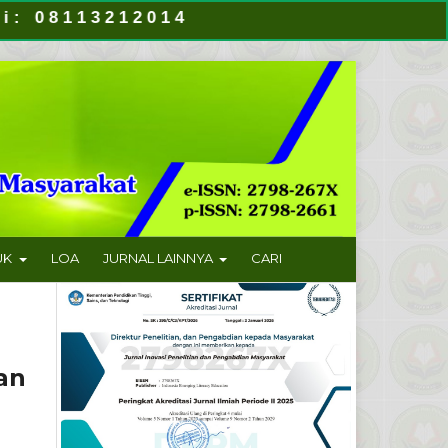
13212014
UK
LOA
JURNAL LAINNYA
CARI
an