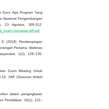
rja Guru: Apa Program Yang
nar Nasional Pengembangan
h, 23 Agustus, 305-312.
4/36_Imam-Gunawan-AP.pdf
D. E. (2018). Pendampingan
 Menengah Pertama. Abdimas
syarakat, 1(2), 128–135.
atan Zoom Meeting Untuk
19. SAP (Susunan Artikel
ofesi dalam pengingkatan
en Pendidikan, 10(1), 122–