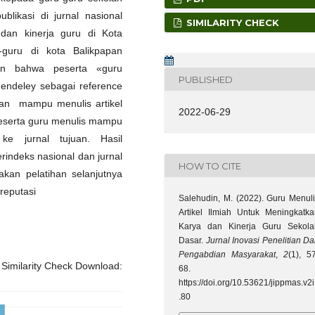
blikasi di jurnal nasional
SIMILARITY CHECK
 dan kinerja guru di Kota
-guru di kota Balikpapan
kan bahwa peserta «guru
PUBLISHED
endeley sebagai reference
dan mampu menulis artikel
2022-06-29
peserta guru menulis mampu
 ke jurnal tujuan. Hasil
rindeks nasional dan jurnal
HOW TO CITE
dakan pelatihan selanjutnya
ereputasi
Salehudin, M. (2022). Guru Menul
Artikel Ilmiah Untuk Meningkatka
Karya dan Kinerja Guru Sekola
Dasar.
Jurnal Inovasi Penelitian D
Pengabdian Masyarakat
,
2
(1), 5
Similarity Check Download:
68.
https://doi.org/10.53621/jippmas.v2
.80