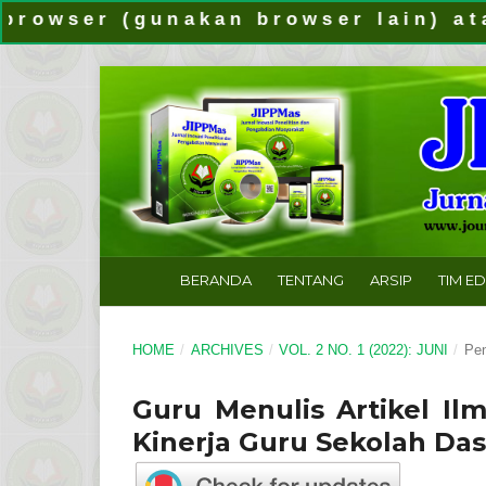
ser (gunakan browser lain) atau bi
BERANDA
TENTANG
ARSIP
TIM E
HOME
/
ARCHIVES
/
VOL. 2 NO. 1 (2022): JUNI
/
Pen
Guru Menulis Artikel I
Kinerja Guru Sekolah Das