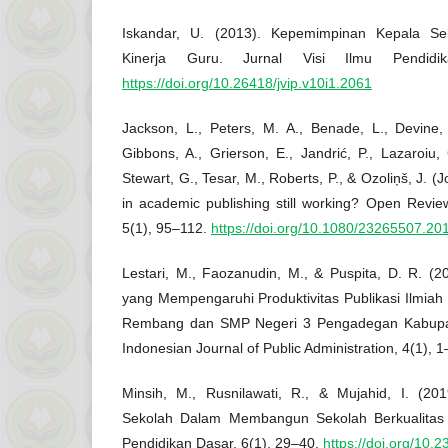
Iskandar, U. (2013). Kepemimpinan Kepala Se
Kinerja Guru. Jurnal Visi Ilmu Pendidik
https://doi.org/10.26418/jvip.v10i1.2061
Jackson, L., Peters, M. A., Benade, L., Devine, 
Gibbons, A., Grierson, E., Jandrić, P., Lazaroiu, 
Stewart, G., Tesar, M., Roberts, P., & Ozoliņš, J. (
in academic publishing still working? Open Revie
5(1), 95–112.
https://doi.org/10.1080/23265507.2
Lestari, M., Faozanudin, M., & Puspita, D. R. (20
yang Mempengaruhi Produktivitas Publikasi Ilmia
Rembang dan SMP Negeri 3 Pengadegan Kabupat
Indonesian Journal of Public Administration, 4(1), 1
Minsih, M., Rusnilawati, R., & Mujahid, I. (2
Sekolah Dalam Membangun Sekolah Berkualitas 
Pendidikan Dasar, 6(1), 29–40.
https://doi.org/10.