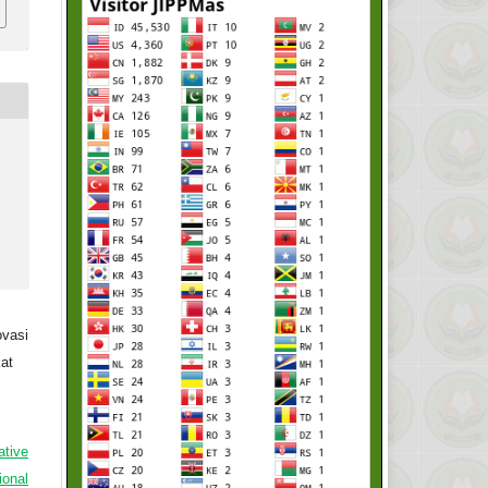
vasi
at
ative
ional