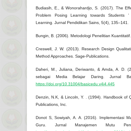
Budiasih, E., & Wonorahardjo, S. (2017). The Ef
Problem Posing Learning towards Students ’ 
Learning. Jurnal Pendidikan Sains, 5(4), 135–141.
Bungin, B. (2006). Metodologi Penelitian Kuantitati
Creswell, J. W. (2013). Research Design Qualitat
Method Approaches. Sage-Publications.
Daheri, M., Juliana, Deriwanto, & Amda, A. D. (2
sebagai Media Belajar Daring. Jurnal Ba
https://doi.org/10.31004/basicedu.v4i4.445
Denzin, N.K, & Lincoln, Y. . (1994). Handbook of
Publications, Inc.
Donot S, Sowiyah, A. A. (2016). Implementasi M
Guru. Jurnal Manajemen Mutu Pendi