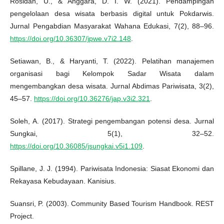
Rosidah, U., & Anggara, D. I. W. (2021). Pendampingan
pengelolaan desa wisata berbasis digital untuk Pokdarwis.
Jurnal Pengabdian Masyarakat Wahana Edukasi, 7(2), 88–96.
https://doi.org/10.36307/jpwe.v7i2.148
.
Setiawan, B., & Haryanti, T. (2022). Pelatihan manajemen
organisasi bagi Kelompok Sadar Wisata dalam
mengembangkan desa wisata. Jurnal Abdimas Pariwisata, 3(2),
45–57.
https://doi.org/10.36276/jap.v3i2.321
.
Soleh, A. (2017). Strategi pengembangan potensi desa. Jurnal
Sungkai, 5(1), 32–52.
https://doi.org/10.36085/jsungkai.v5i1.109
.
Spillane, J. J. (1994). Pariwisata Indonesia: Siasat Ekonomi dan
Rekayasa Kebudayaan. Kanisius.
Suansri, P. (2003). Community Based Tourism Handbook. REST
Project.