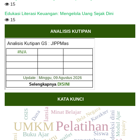
15
Edukasi Literasi Keuangan: Mengelola Uang Sejak Dini
15
ANALISIS KUTIPAN
KATA KUNCI
Bela Negara
lansia
Karakter
OSIS
Dana
Minat Belajar
deteksi dini
Modul Ajar
Pelatihan
UMKM
inquiry
Siswa
e-wallet
Buku Ajar
Guru