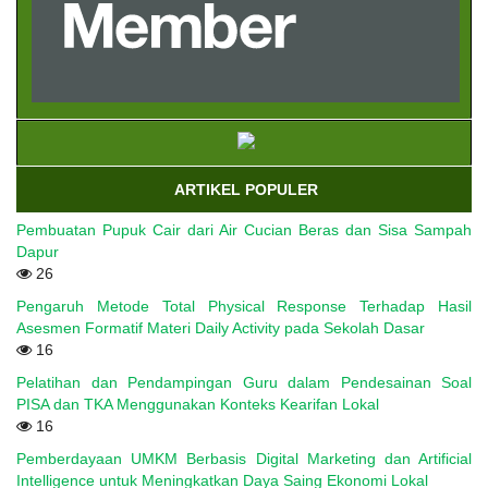
ARTIKEL POPULER
Pembuatan Pupuk Cair dari Air Cucian Beras dan Sisa Sampah
Dapur
26
Pengaruh Metode Total Physical Response Terhadap Hasil
Asesmen Formatif Materi Daily Activity pada Sekolah Dasar
16
Pelatihan dan Pendampingan Guru dalam Pendesainan Soal
PISA dan TKA Menggunakan Konteks Kearifan Lokal
16
Pemberdayaan UMKM Berbasis Digital Marketing dan Artificial
Intelligence untuk Meningkatkan Daya Saing Ekonomi Lokal