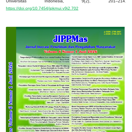
Universitas Indonesia, 9(2), 201–214.
https://doi.org/10.7454/jpkmui.v9i2.702