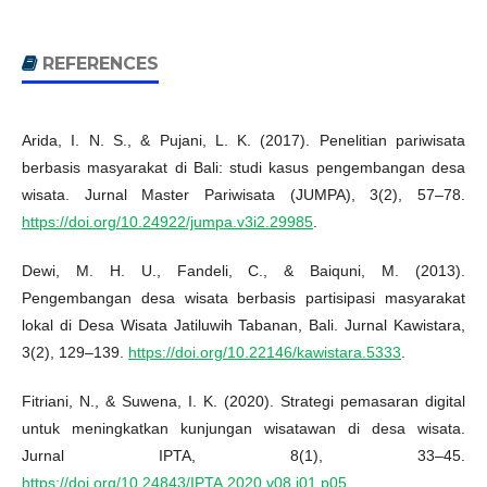
REFERENCES
Arida, I. N. S., & Pujani, L. K. (2017). Penelitian pariwisata
berbasis masyarakat di Bali: studi kasus pengembangan desa
wisata. Jurnal Master Pariwisata (JUMPA), 3(2), 57–78.
https://doi.org/10.24922/jumpa.v3i2.29985
.
Dewi, M. H. U., Fandeli, C., & Baiquni, M. (2013).
Pengembangan desa wisata berbasis partisipasi masyarakat
lokal di Desa Wisata Jatiluwih Tabanan, Bali. Jurnal Kawistara,
3(2), 129–139.
https://doi.org/10.22146/kawistara.5333
.
Fitriani, N., & Suwena, I. K. (2020). Strategi pemasaran digital
untuk meningkatkan kunjungan wisatawan di desa wisata.
Jurnal IPTA, 8(1), 33–45.
https://doi.org/10.24843/IPTA.2020.v08.i01.p05
.