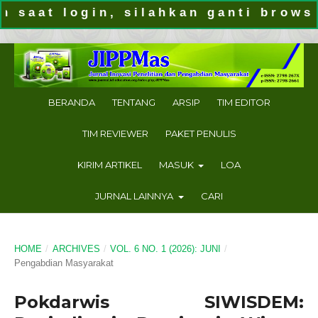
 login, silahkan ganti browser (g
BERANDA
TENTANG
ARSIP
TIM EDITOR
TIM REVIEWER
PAKET PENULIS
KIRIM ARTIKEL
MASUK
LOA
JURNAL LAINNYA
CARI
HOME
/
ARCHIVES
/
VOL. 6 NO. 1 (2026): JUNI
/
Pengabdian Masyarakat
Pokdarwis SIWISDEM: