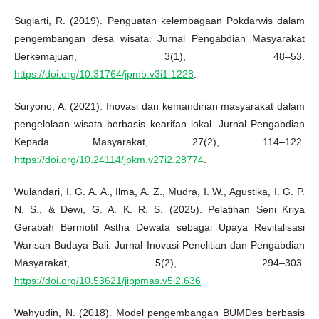
Sugiarti, R. (2019). Penguatan kelembagaan Pokdarwis dalam
pengembangan desa wisata. Jurnal Pengabdian Masyarakat
Berkemajuan, 3(1), 48–53.
https://doi.org/10.31764/jpmb.v3i1.1228
.
Suryono, A. (2021). Inovasi dan kemandirian masyarakat dalam
pengelolaan wisata berbasis kearifan lokal. Jurnal Pengabdian
Kepada Masyarakat, 27(2), 114–122.
https://doi.org/10.24114/jpkm.v27i2.28774
.
Wulandari, I. G. A. A., Ilma, A. Z., Mudra, I. W., Agustika, I. G. P.
N. S., & Dewi, G. A. K. R. S. (2025). Pelatihan Seni Kriya
Gerabah Bermotif Astha Dewata sebagai Upaya Revitalisasi
Warisan Budaya Bali. Jurnal Inovasi Penelitian dan Pengabdian
Masyarakat, 5(2), 294–303.
https://doi.org/10.53621/jippmas.v5i2.636
Wahyudin, N. (2018). Model pengembangan BUMDes berbasis