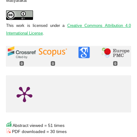
Masyarakat
This work is licensed under a
Creative Commons Attribution 4.0
International License
.
0
0
0
Abstract viewed = 51 times
PDF downloaded = 30 times