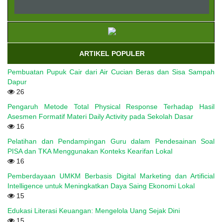
ARTIKEL POPULER
Pembuatan Pupuk Cair dari Air Cucian Beras dan Sisa Sampah
Dapur
26
Pengaruh Metode Total Physical Response Terhadap Hasil
Asesmen Formatif Materi Daily Activity pada Sekolah Dasar
16
Pelatihan dan Pendampingan Guru dalam Pendesainan Soal
PISA dan TKA Menggunakan Konteks Kearifan Lokal
16
Pemberdayaan UMKM Berbasis Digital Marketing dan Artificial
Intelligence untuk Meningkatkan Daya Saing Ekonomi Lokal
15
Edukasi Literasi Keuangan: Mengelola Uang Sejak Dini
15