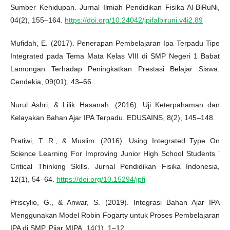
Sumber Kehidupan. Jurnal Ilmiah Pendidikan Fisika Al-BiRuNi,
04(2), 155–164.
https://doi.org/10.24042/jpifalbiruni.v4i2.89
Mufidah, E. (2017). Penerapan Pembelajaran Ipa Terpadu Tipe
Integrated pada Tema Mata Kelas VIII di SMP Negeri 1 Babat
Lamongan Terhadap Peningkatkan Prestasi Belajar Siswa.
Cendekia, 09(01), 43–66.
Nurul Ashri, & Lilik Hasanah. (2016). Uji Keterpahaman dan
Kelayakan Bahan Ajar IPA Terpadu. EDUSAINS, 8(2), 145–148.
Pratiwi, T. R., & Muslim. (2016). Using Integrated Type On
Science Learning For Improving Junior High School Students ’
Critical Thinking Skills. Jurnal Pendidikan Fisika Indonesia,
12(1), 54–64.
https://doi.org/10.15294/jpfi
Priscylio, G., & Anwar, S. (2019). Integrasi Bahan Ajar IPA
Menggunakan Model Robin Fogarty untuk Proses Pembelajaran
IPA di SMP. Pijar MIPA, 14(1), 1–12.