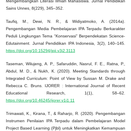
Mengembangkan Literasi Ilmiah Mahasiswa. Jurnal Pendidikan
Sains Unnes, 8(229), 345–352.
Taufiq, M., Dewi, N. R., & Widiyatmoko, A. (2014a).
Pengembangan Media Pembelajaran IPA Terpadu Berkarakter
Peduli Lingkungan Tema “Konservasi” Berpendekatan Science-
Edutainment. Jurnal Pendidikan IPA Indonesia, 3(2), 140–145.
https://doi.org/10.15294/jpii.v3i2.3113
Taseman, Wilujeng, A. P., Safaruddin, Nasrul, F. E., Ratna, P.,
Abdul, M. D., & Nukh, K. (2020). Meeting Standards through
Integrated Curriculum: Point of View by Sussan M. Drake and
Rebecca C. Bruns. IJORER : International Journal of Recent
Educational Research, 1(1), 58–62.
https://doi.org/10.46245/ijorer.v1i1.11
Trimawati, K., Kirana, T., & Raharjo, R. (2020). Pengembangan
Instrumen Penilaian IPA Terpadu dalam Pembelajaran Model
Project Based Learning (Pjbl) untuk Meningkatkan Kemampuan