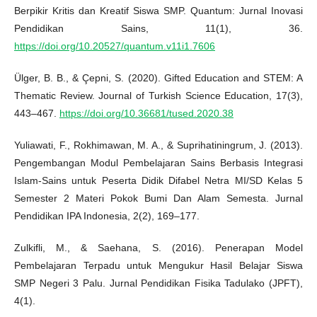
Berpikir Kritis dan Kreatif Siswa SMP. Quantum: Jurnal Inovasi
Pendidikan Sains, 11(1), 36.
https://doi.org/10.20527/quantum.v11i1.7606
Ülger, B. B., & Çepni, S. (2020). Gifted Education and STEM: A
Thematic Review. Journal of Turkish Science Education, 17(3),
443–467.
https://doi.org/10.36681/tused.2020.38
Yuliawati, F., Rokhimawan, M. A., & Suprihatiningrum, J. (2013).
Pengembangan Modul Pembelajaran Sains Berbasis Integrasi
Islam-Sains untuk Peserta Didik Difabel Netra MI/SD Kelas 5
Semester 2 Materi Pokok Bumi Dan Alam Semesta. Jurnal
Pendidikan IPA Indonesia, 2(2), 169–177.
Zulkifli, M., & Saehana, S. (2016). Penerapan Model
Pembelajaran Terpadu untuk Mengukur Hasil Belajar Siswa
SMP Negeri 3 Palu. Jurnal Pendidikan Fisika Tadulako (JPFT),
4(1).