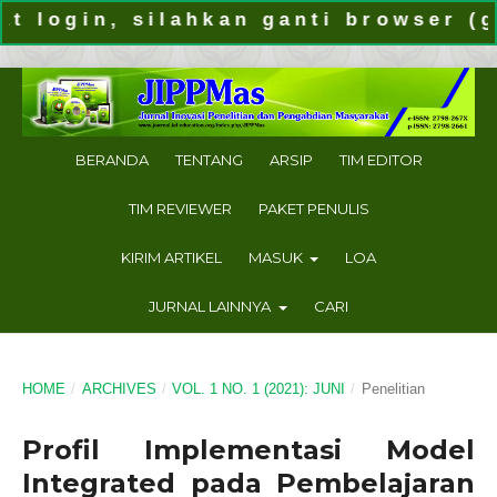
in, silahkan ganti browser (gunaka
BERANDA
TENTANG
ARSIP
TIM EDITOR
TIM REVIEWER
PAKET PENULIS
KIRIM ARTIKEL
MASUK
LOA
JURNAL LAINNYA
CARI
HOME
/
ARCHIVES
/
VOL. 1 NO. 1 (2021): JUNI
/
Penelitian
Profil Implementasi Model
Integrated pada Pembelajaran