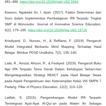
481–486.
https://doi.org/10.15294/usej.v3i2.3344
Kisworo, Ngabekti Sri, I. dyah. (2017). Faktor Determinan dari
Guru dalam Implementasi Pembelajaran IPA Terpadu Tingkat
SMP di Wonosobo. Journal of Innovative Science Education,
6(2), 179–185.
https://doi.org/10.15294/jise.v6i2.19716
Krisdiyanti, D., Nuroso, H., & Reffiane, F. (2019). Pengaruh
Model Integrated Berbantu Mind Mapping Terhadap Hasil
Belajar. Mimbar PGSD Undiksha, 7(2), 135–140.
Laila, R., Asrizal, Afrizon, R., & Festiyed. (2019). Pengaruh Buku
Ajar IPA Terpadu Tema Gerak Dalam Kehidupan Sehari-hari
Mengintegrasikan Strategi REACT pada Hasil Belajar Siswa
pada Aspek Pengetahuan dan Keterampilan Kelas VIII SMPN 7
Padang. Pillar of Physics Education, 12(2), 113–120.
Latifah, S. (2015). Pengembangan Modul IPA Terpadu
Terintegrasi Ayat-Ayat Al-Qur’an pada Materi Air Sebagai