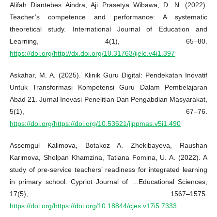
Alifah Diantebes Aindra, Aji Prasetya Wibawa, D. N. (2022).
Teacher’s competence and performance: A systematic
theoretical study. International Journal of Education and
Learning, 4(1), 65–80.
https://doi.org/http://dx.doi.org/10.31763/ijele.v4i1.397
Askahar, M. A. (2025). Klinik Guru Digital: Pendekatan Inovatif
Untuk Transformasi Kompetensi Guru Dalam Pembelajaran
Abad 21. Jurnal Inovasi Penelitian Dan Pengabdian Masyarakat,
5(1), 67–76.
https://doi.org/https://doi.org/10.53621/jippmas.v5i1.490
Assemgul Kalimova, Botakoz A. Zhekibayeva, Raushan
Karimova, Sholpan Khamzina, Tatiana Fomina, U. A. (2022). A
study of pre-service teachers’ readiness for integrated learning
in primary school. Cypriot Journal of …Educational Sciences,
17(5), 1567–1575.
https://doi.org/https://doi.org/10.18844/cjes.v17i5.7333