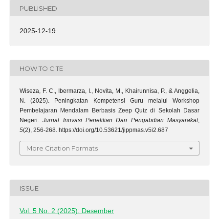
PUBLISHED
2025-12-19
HOW TO CITE
Wiseza, F. C., Ibermarza, I., Novita, M., Khairunnisa, P., & Anggelia,
N. (2025). Peningkatan Kompetensi Guru melalui Workshop
Pembelajaran Mendalam Berbasis Zeep Quiz di Sekolah Dasar
Negeri.
Jurnal Inovasi Penelitian Dan Pengabdian Masyarakat
,
5
(2), 256-268. https://doi.org/10.53621/jippmas.v5i2.687
More Citation Formats
ISSUE
Vol. 5 No. 2 (2025): Desember