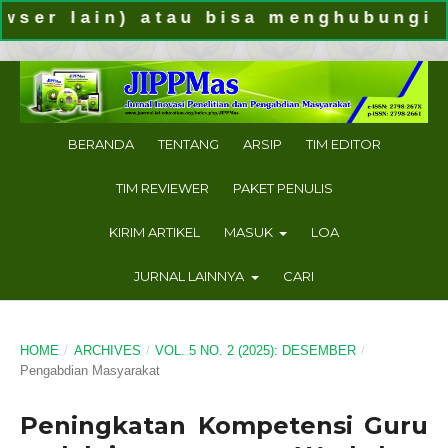
lain) atau bisa menghubungi kami v
BERANDA
TENTANG
ARSIP
TIM EDITOR
TIM REVIEWER
PAKET PENULIS
KIRIM ARTIKEL
MASUK
LOA
JURNAL LAINNYA
CARI
HOME
/
ARCHIVES
/
VOL. 5 NO. 2 (2025): DESEMBER
/
Pengabdian Masyarakat
Peningkatan Kompetensi Guru