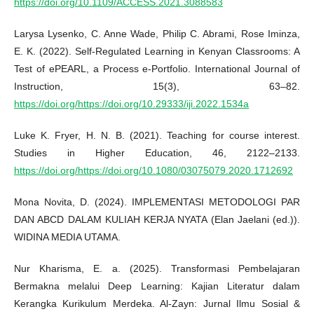
https://doi.org/10.1109/ACCESS.2021.3088583
Larysa Lysenko, C. Anne Wade, Philip C. Abrami, Rose Iminza,
E. K. (2022). Self-Regulated Learning in Kenyan Classrooms: A
Test of ePEARL, a Process e-Portfolio. International Journal of
Instruction, 15(3), 63–82.
https://doi.org/https://doi.org/10.29333/iji.2022.1534a
Luke K. Fryer, H. N. B. (2021). Teaching for course interest.
Studies in Higher Education, 46, 2122–2133.
https://doi.org/https://doi.org/10.1080/03075079.2020.1712692
Mona Novita, D. (2024). IMPLEMENTASI METODOLOGI PAR
DAN ABCD DALAM KULIAH KERJA NYATA (Elan Jaelani (ed.)).
WIDINA MEDIA UTAMA.
Nur Kharisma, E. a. (2025). Transformasi Pembelajaran
Bermakna melalui Deep Learning: Kajian Literatur dalam
Kerangka Kurikulum Merdeka. Al-Zayn: Jurnal Ilmu Sosial &