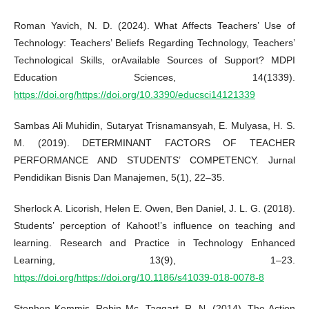
Roman Yavich, N. D. (2024). What Affects Teachers’ Use of
Technology: Teachers’ Beliefs Regarding Technology, Teachers’
Technological Skills, orAvailable Sources of Support? MDPI
Education Sciences, 14(1339).
https://doi.org/https://doi.org/10.3390/educsci14121339
Sambas Ali Muhidin, Sutaryat Trisnamansyah, E. Mulyasa, H. S.
M. (2019). DETERMINANT FACTORS OF TEACHER
PERFORMANCE AND STUDENTS’ COMPETENCY. Jurnal
Pendidikan Bisnis Dan Manajemen, 5(1), 22–35.
Sherlock A. Licorish, Helen E. Owen, Ben Daniel, J. L. G. (2018).
Students’ perception of Kahoot!’s influence on teaching and
learning. Research and Practice in Technology Enhanced
Learning, 13(9), 1–23.
https://doi.org/https://doi.org/10.1186/s41039-018-0078-8
Stephen Kemmis, Robin Mc. Taggart, R. N. (2014). The Action