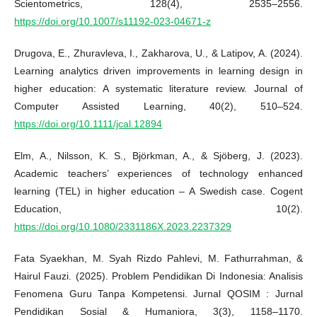
Scientometrics, 128(4), 2535–2556.
https://doi.org/10.1007/s11192-023-04671-z
Drugova, E., Zhuravleva, I., Zakharova, U., & Latipov, A. (2024).
Learning analytics driven improvements in learning design in
higher education: A systematic literature review. Journal of
Computer Assisted Learning, 40(2), 510–524.
https://doi.org/10.1111/jcal.12894
Elm, A., Nilsson, K. S., Björkman, A., & Sjöberg, J. (2023).
Academic teachers’ experiences of technology enhanced
learning (TEL) in higher education – A Swedish case. Cogent
Education, 10(2).
https://doi.org/10.1080/2331186X.2023.2237329
Fata Syaekhan, M. Syah Rizdo Pahlevi, M. Fathurrahman, &
Hairul Fauzi. (2025). Problem Pendidikan Di Indonesia: Analisis
Fenomena Guru Tanpa Kompetensi. Jurnal QOSIM : Jurnal
Pendidikan Sosial & Humaniora, 3(3), 1158–1170.