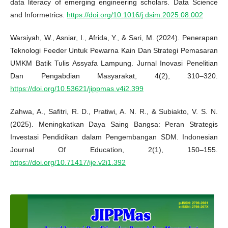
data literacy of emerging engineering scholars. Data Science
and Informetrics.
https://doi.org/10.1016/j.dsim.2025.08.002
Warsiyah, W., Asniar, I., Afrida, Y., & Sari, M. (2024). Penerapan
Teknologi Feeder Untuk Pewarna Kain Dan Strategi Pemasaran
UMKM Batik Tulis Assyafa Lampung. Jurnal Inovasi Penelitian
Dan Pengabdian Masyarakat, 4(2), 310–320.
https://doi.org/10.53621/jippmas.v4i2.399
Zahwa, A., Safitri, R. D., Pratiwi, A. N. R., & Subiakto, V. S. N.
(2025). Meningkatkan Daya Saing Bangsa: Peran Strategis
Investasi Pendidikan dalam Pengembangan SDM. Indonesian
Journal Of Education, 2(1), 150–155.
https://doi.org/10.71417/ije.v2i1.392