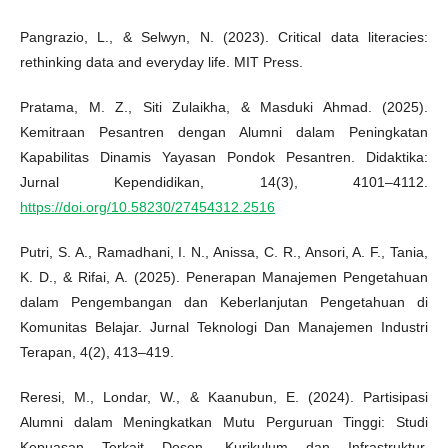
Pangrazio, L., & Selwyn, N. (2023). Critical data literacies:
rethinking data and everyday life. MIT Press.
Pratama, M. Z., Siti Zulaikha, & Masduki Ahmad. (2025).
Kemitraan Pesantren dengan Alumni dalam Peningkatan
Kapabilitas Dinamis Yayasan Pondok Pesantren. Didaktika:
Jurnal Kependidikan, 14(3), 4101–4112.
https://doi.org/10.58230/27454312.2516
Putri, S. A., Ramadhani, I. N., Anissa, C. R., Ansori, A. F., Tania,
K. D., & Rifai, A. (2025). Penerapan Manajemen Pengetahuan
dalam Pengembangan dan Keberlanjutan Pengetahuan di
Komunitas Belajar. Jurnal Teknologi Dan Manajemen Industri
Terapan, 4(2), 413–419.
Reresi, M., Londar, W., & Kaanubun, E. (2024). Partisipasi
Alumni dalam Meningkatkan Mutu Perguruan Tinggi: Studi
Kepuasan Terkait Dosen, Kurikulum dan Infrastruktur.