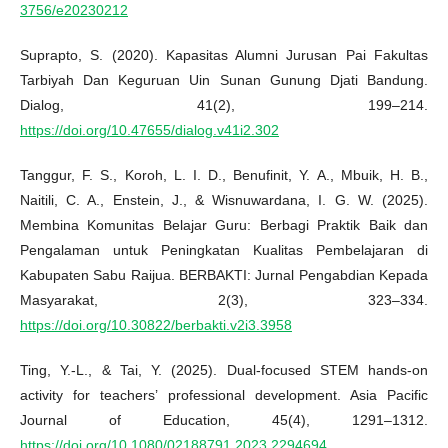
3756/e20230212
Suprapto, S. (2020). Kapasitas Alumni Jurusan Pai Fakultas
Tarbiyah Dan Keguruan Uin Sunan Gunung Djati Bandung.
Dialog, 41(2), 199–214.
https://doi.org/10.47655/dialog.v41i2.302
Tanggur, F. S., Koroh, L. I. D., Benufinit, Y. A., Mbuik, H. B.,
Naitili, C. A., Enstein, J., & Wisnuwardana, I. G. W. (2025).
Membina Komunitas Belajar Guru: Berbagi Praktik Baik dan
Pengalaman untuk Peningkatan Kualitas Pembelajaran di
Kabupaten Sabu Raijua. BERBAKTI: Jurnal Pengabdian Kepada
Masyarakat, 2(3), 323–334.
https://doi.org/10.30822/berbakti.v2i3.3958
Ting, Y.-L., & Tai, Y. (2025). Dual-focused STEM hands-on
activity for teachers’ professional development. Asia Pacific
Journal of Education, 45(4), 1291–1312.
https://doi.org/10.1080/02188791.2023.2294694