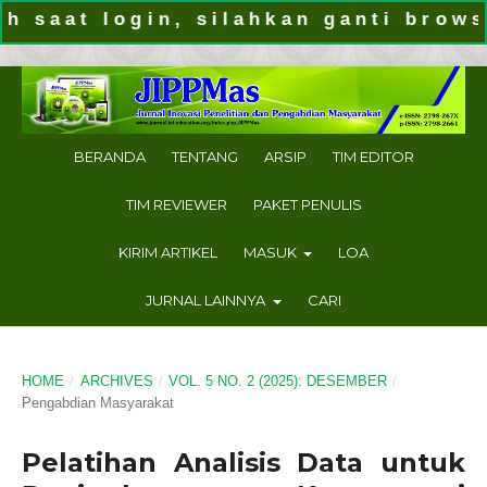
t login, silahkan ganti browser (g
BERANDA
TENTANG
ARSIP
TIM EDITOR
TIM REVIEWER
PAKET PENULIS
KIRIM ARTIKEL
MASUK
LOA
JURNAL LAINNYA
CARI
HOME
/
ARCHIVES
/
VOL. 5 NO. 2 (2025): DESEMBER
/
Pengabdian Masyarakat
Pelatihan Analisis Data untuk