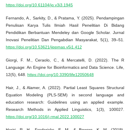
https://doi.org/10.61104/jq.v3i3.1945
Fernando, A., Sarkity, D., & Pratama, Y. (2025). Pendampingan
Penulisan Karya Tulis Ilmiah Hasil Penelitian Di Bidang
Pendidikan Berbantuan Mendeley dan Google Scholar. Jurnal
Inovasi Penelitian Dan Pengabdian Masyarakat, 5(1), 39–51.
https://doi.org/10.53621/jippmas.v5i1.412
Giorgi, F. M., Ceraolo, C., & Mercatelli, D. (2022). The R
Language: An Engine for Bioinformatics and Data Science. Life,
12(5), 648.
https://doi.org/10.3390/life12050648
Hair, J., & Alamer, A. (2022). Partial Least Squares Structural
Equation Modeling (PLS-SEM) in second language and
education research: Guidelines using an applied example.
Research Methods in Applied Linguistics, 1(3), 100027.
https://doi.org/10.1016/j.rmal.2022.100027
Hariri, R. H., Fredericks, E. M., & Bowers, K. M. (2019).