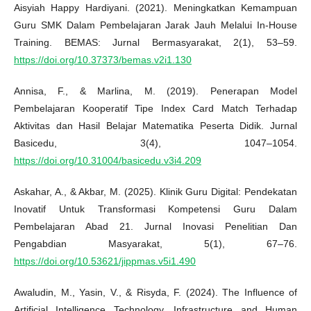
Aisyiah Happy Hardiyani. (2021). Meningkatkan Kemampuan
Guru SMK Dalam Pembelajaran Jarak Jauh Melalui In-House
Training. BEMAS: Jurnal Bermasyarakat, 2(1), 53–59.
https://doi.org/10.37373/bemas.v2i1.130
Annisa, F., & Marlina, M. (2019). Penerapan Model
Pembelajaran Kooperatif Tipe Index Card Match Terhadap
Aktivitas dan Hasil Belajar Matematika Peserta Didik. Jurnal
Basicedu, 3(4), 1047–1054.
https://doi.org/10.31004/basicedu.v3i4.209
Askahar, A., & Akbar, M. (2025). Klinik Guru Digital: Pendekatan
Inovatif Untuk Transformasi Kompetensi Guru Dalam
Pembelajaran Abad 21. Jurnal Inovasi Penelitian Dan
Pengabdian Masyarakat, 5(1), 67–76.
https://doi.org/10.53621/jippmas.v5i1.490
Awaludin, M., Yasin, V., & Risyda, F. (2024). The Influence of
Artificial Intelligence Technology, Infrastructure and Human