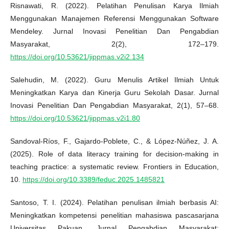
Risnawati, R. (2022). Pelatihan Penulisan Karya Ilmiah
Menggunakan Manajemen Referensi Menggunakan Software
Mendeley. Jurnal Inovasi Penelitian Dan Pengabdian
Masyarakat, 2(2), 172–179.
https://doi.org/10.53621/jippmas.v2i2.134
Salehudin, M. (2022). Guru Menulis Artikel Ilmiah Untuk
Meningkatkan Karya dan Kinerja Guru Sekolah Dasar. Jurnal
Inovasi Penelitian Dan Pengabdian Masyarakat, 2(1), 57–68.
https://doi.org/10.53621/jippmas.v2i1.80
Sandoval-Ríos, F., Gajardo-Poblete, C., & López-Núñez, J. A.
(2025). Role of data literacy training for decision-making in
teaching practice: a systematic review. Frontiers in Education,
10.
https://doi.org/10.3389/feduc.2025.1485821
Santoso, T. I. (2024). Pelatihan penulisan ilmiah berbasis AI:
Meningkatkan kompetensi penelitian mahasiswa pascasarjana
Universitas Pakuan. Jurnal Pengabdian Masyarakat: