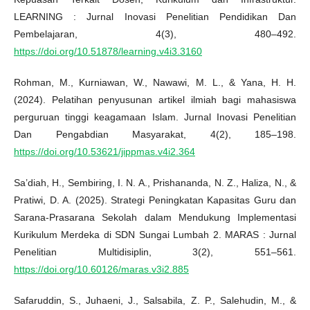
LEARNING : Jurnal Inovasi Penelitian Pendidikan Dan
Pembelajaran, 4(3), 480–492.
https://doi.org/10.51878/learning.v4i3.3160
Rohman, M., Kurniawan, W., Nawawi, M. L., & Yana, H. H.
(2024). Pelatihan penyusunan artikel ilmiah bagi mahasiswa
perguruan tinggi keagamaan Islam. Jurnal Inovasi Penelitian
Dan Pengabdian Masyarakat, 4(2), 185–198.
https://doi.org/10.53621/jippmas.v4i2.364
Sa’diah, H., Sembiring, I. N. A., Prishananda, N. Z., Haliza, N., &
Pratiwi, D. A. (2025). Strategi Peningkatan Kapasitas Guru dan
Sarana-Prasarana Sekolah dalam Mendukung Implementasi
Kurikulum Merdeka di SDN Sungai Lumbah 2. MARAS : Jurnal
Penelitian Multidisiplin, 3(2), 551–561.
https://doi.org/10.60126/maras.v3i2.885
Safaruddin, S., Juhaeni, J., Salsabila, Z. P., Salehudin, M., &