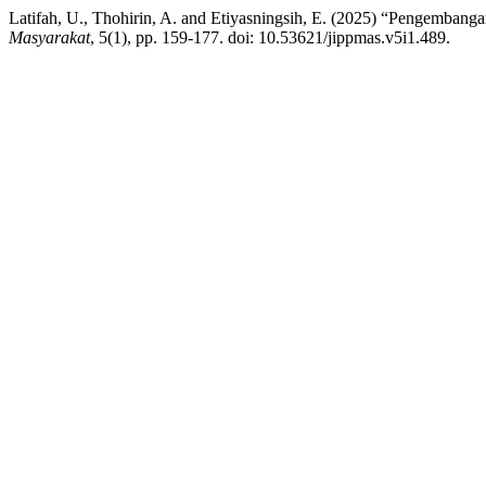
Latifah, U., Thohirin, A. and Etiyasningsih, E. (2025) “Pengemban
Masyarakat
, 5(1), pp. 159-177. doi: 10.53621/jippmas.v5i1.489.